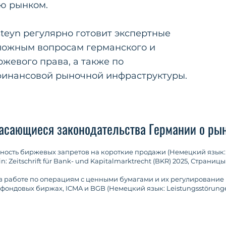
ю рынком.
steyn регулярно готовит экспертные
ложным вопросам германского и
жевого права, а также по
инансовой рыночной инфраструктуры.
асающиеся законодательства Германии о ры
ность биржевых запретов на короткие продажи (Немецкий язык: R
in: Zeitschrift für Bank- und Kapitalmarktrecht (BKR) 2025, Страницы
в работе по операциям с ценными бумагами и их регулирование в 
фондовых биржах, ICMA и BGB (Немецкий язык: Leistungsstörunge
h CSDR, SSR, Börsenrecht, ICMA und BGB), in: Wertpapier-Mitteilun
етинг в контексте коллективного управления активами - противо
ение VGH Kassel от 21.11.2023 - 6 A 1658/18 (Немецкий язык: Marke