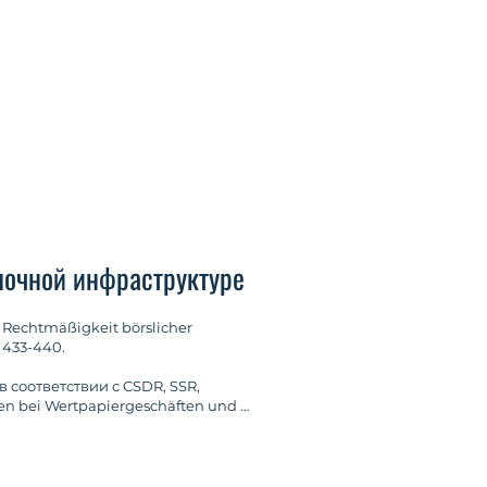
ночной инфраструктуре
echtmäßigkeit börslicher 
 433-440.

соответствии с CSDR, SSR, 
n bei Wertpapiergeschäften und 
gen (WM) 2024, Страницы 1641-1649.

речие? - Одновременно 
t-Making im Rahmen der kollektiven 