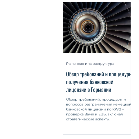
Eigengeschäft durch s
Kumpan/Müller-Lanko
многосторонними и д
Kapitalmarktregulieru
2017, Страницы 1777-1
Рыночная инфраструктура
Обзор требований и процедуры
получения банковской
лицензии в Германии
Обзор требований, процедуры и
вопросов разграничения немецкой
банковской лицензии по KWG –
проверка BaFin и ЕЦБ, включая
стратегические аспекты.