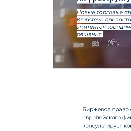
Новые торговые ст
Kronsteyn предост
эмитентам юридич
решения.
Биржевое право 
европейского фин
консультирует к