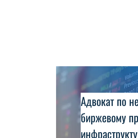
Адвокат по н
биржевому пр
инфраструкту