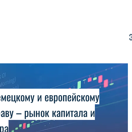
Контакт
емецкому и европейскому
аву – рынок капитала и
ра