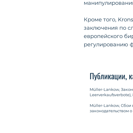
манипулировани
Кроме того, Kron
заключения по с
европейского бир
регулированию ф
Публикации, к
Müller-Lankow, Закон
Leerverkaufsverbote), 
Müller-Lankow, Сбои 
законодательством о 
deren Regulierung nac
Müller-Lankow, Марк
прокомментируйте реш