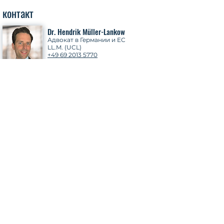
контакт
Dr. Hendrik Müller-Lankow
Адвокат в Германии и ЕС
LL.M. (UCL)
+49 69 2013 5770
mueller-lankow@kronsteyn.law
Почему Kronsteyn
Адвокаты
KRONSTEYN Экспертиза
Право торговли ценными бумагами