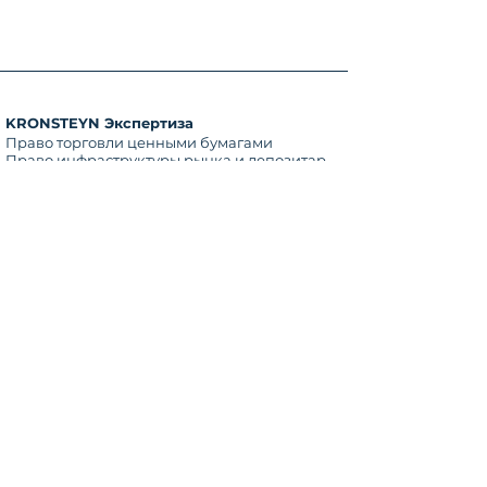
KRONSTEYN Экспертиза
Право торговли ценными бумагами
Право инфраструктуры рынка и депозитария
Право инвестиционных фондов и инвестиций
Право санкционное и AML
Право для сделок M&A и бизнеса
Право недвижимости
Право деривативов
Право торговли энергией и выбросами
Право платёжных услуг и крипто
контакт
Kronsteyn
Messeturm
Friedrich-Ebert-Anlage 49
60308 Frankfurt am Main
Германия
T
+49 69 8700 8914 0
E
hello@kronsteyn.law