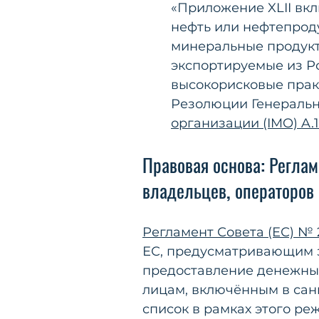
«Приложение XLII вклю
нефть или нефтепроду
минеральные продукт
экспортируемые из Р
высокорисковые практ
Резолюции Генераль
организации (IMO) A.1
Правовая основа: Регла
владельцев, операторов
Регламент Совета (ЕС) № 
ЕС, предусматривающим з
предоставление денежных
лицам, включённым в сан
список в рамках этого ре