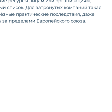
кие ресурсы лицам или организациям, 
й список. Для затронутых компаний такая 
ьёзные практические последствия, даже 
 за пределами Европейского союза.