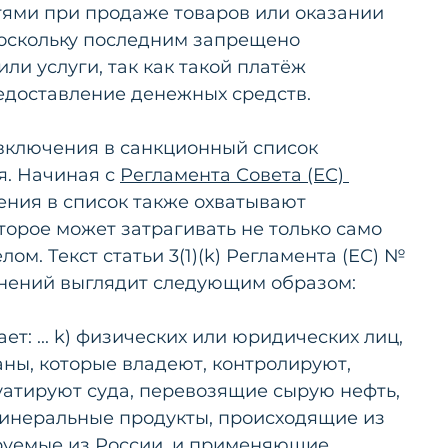
ями при продаже товаров или оказании 
поскольку последним запрещено 
ли услуги, так как такой платёж 
едоставление денежных средств.
включения в санкционный список 
. Начиная с 
Регламента Совета (ЕС) 
ения в список также охватывают 
орое может затрагивать не только само 
лом. Текст статьи 3(1)(k) Регламента (ЕС) № 
енений выглядит следующим образом:
т: ... k) физических или юридических лиц, 
ны, которые владеют, контролируют, 
атируют суда, перевозящие сырую нефть, 
инеральные продукты, происходящие из 
руемые из России, и применяющие 