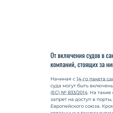
От включения судов в с
компаний, стоящих за н
Начиная с 
14-го пакета с
суда могут быть включены
(ЕС) № 833/2014
. На такие
запрет на доступ в порты
Европейского союза. Кром
связанных с такими судам