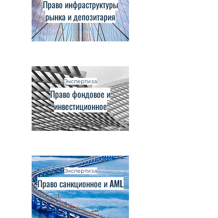
Право инфраструктуры
рынка и депозитария
Экспертиза
Право фондовое и
инвестиционное
Экспертиза
Право санкционное и AML