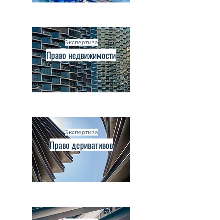
Экспертиза
Право недвижимости
Экспертиза
Право деривативов