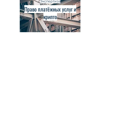
Экспертиза
Право платёжных услуг и
крипто