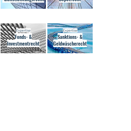
Expertise
Expertise
Fonds- &
Sanktions- &
Investmentrecht
Geldwäscherecht
Expertise
Expertise
Immobilienrecht
Derivaterecht
Expertise
Kryptorecht &