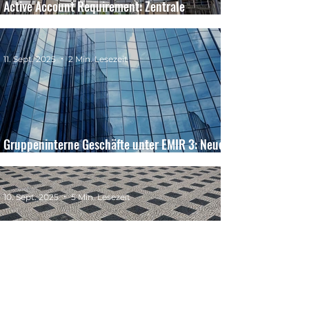
Active Account Requirement: Zentrale
Neuerung der EMIR-3-Reform
11. Sept. 2025
2 Min. Lesezeit
Gruppeninterne Geschäfte unter EMIR 3: Neue
regulatorische Vorgaben im Überblick
10. Sept. 2025
5 Min. Lesezeit
Post-Trade Risk Reduction Services (PTRR)
unter EMIR 3.0 und MiFIR-Review – Überblick
& neue Pflichten