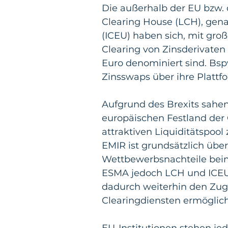
Die außerhalb der EU bzw
Clearing House (LCH), gen
(ICEU) haben sich, mit gro
Clearing von Zinsderivaten e
Euro denominiert sind. Bsp
Zinsswaps über ihre Plattf
Aufgrund des Brexits sahen
europäischen Festland der
attraktiven Liquiditätspool 
EMIR ist grundsätzlich übe
Wettbewerbsnachteile beim 
ESMA jedoch LCH und ICEU 
dadurch weiterhin den Zug
Clearingdiensten ermöglich
EU-Institutionen stehen j