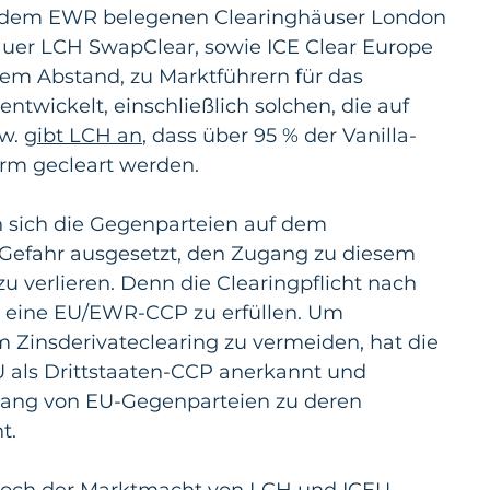
. dem EWR belegenen Clearinghäuser London 
auer LCH SwapClear, sowie ICE Clear Europe 
ßem Abstand, zu Marktführern für das 
ntwickelt, einschließlich solchen, die auf 
w. 
gibt LCH an
, dass über 95 % der Vanilla-
orm gecleart werden.
 sich die Gegenparteien auf dem 
 Gefahr ausgesetzt, den Zugang zu diesem 
zu verlieren. Denn die Clearingpflicht nach 
r eine EU/EWR-CCP zu erfüllen. Um 
Zinsderivateclearing zu vermeiden, hat die 
als Drittstaaten-CCP anerkannt und 
ang von EU-Gegenparteien zu deren 
t.
edoch der Marktmacht von LCH und ICEU – 