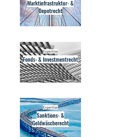
Marktinfrastruktur- &
Depotrecht
Expertise
Fonds- & Investmentrecht
Expertise
Sanktions- &
Geldwäscherecht