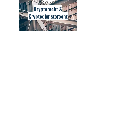
Expertise
Kryptorecht &
Kryptodiensterecht