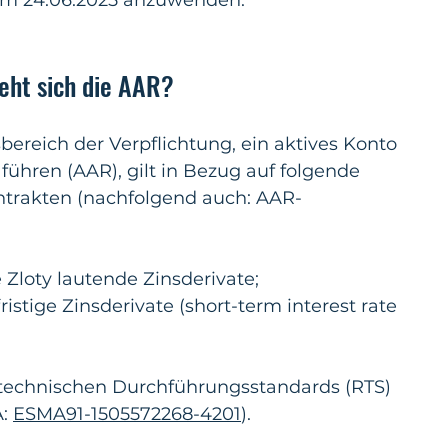
dem 24.06.2025 anzuwenden.
eht sich die AAR?
reich der Verpflichtung, ein aktives Konto 
hren (AAR), gilt in Bezug auf folgende 
ntrakten (nachfolgend auch: AAR-
 Zloty lautende Zinsderivate;
istige Zinsderivate (short-term interest rate 
 technischen Durchführungsstandards (RTS) 
: 
ESMA91-1505572268-4201
).