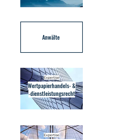
Anwälte
Expertise
Wertpapierhandels- &
‑dienstleistungsrecht
Expertise