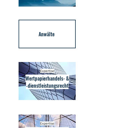
Anwälte
Expertise
Wertpapierhandels- &
‑dienstleistungsrecht
Expertise