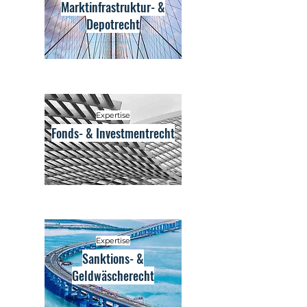
Marktinfrastruktur- &
Depotrecht
Expertise
Fonds- & Investmentrecht
Expertise
Sanktions- &
Geldwäscherecht