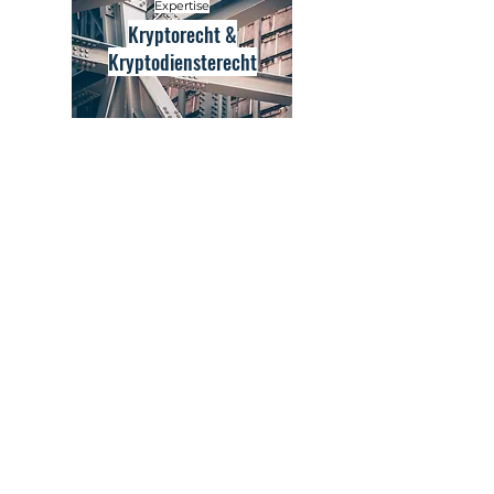
Expertise
Kryptorecht &
Kryptodiensterecht