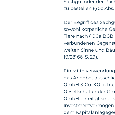
Sachgut oder der Pac
zu bestellen (§ 5c Abs.
Der Begriff des Sachg
sowohl körperliche Ge
Tiere nach § 90a BGB
verbundenen Gegenstä
weiten Sinne und Bäum
19/28166, S. 29).
Ein Mittelverwendungsk
das Angebot ausschlie
GmbH & Co. KG richtet
Gesellschafter der G
GmbH beteiligt sind, 
Investmentvermögen u
dem Kapitalanlagegese