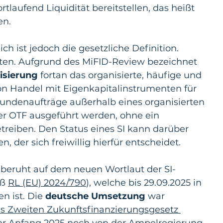
laufend Liquidität bereitstellen, das heißt 
en.
ch ist jedoch die gesetzliche Definition. 
lten. Aufgrund des MiFID-Review bezeichnet 
isierung
 fortan das organisierte, häufige und 
n Handel mit Eigenkapitalinstrumenten für 
ndenaufträge außerhalb eines organisierten 
er OTF ausgeführt werden, ohne ein 
treiben. Den Status eines SI kann darüber 
, der sich freiwillig hierfür entscheidet.
 beruht auf dem neuen Wortlaut der SI-
ß 
RL (EU) 2024/790
), welche bis 29.09.2025 in 
 ist. Die 
deutsche Umsetzung
 war 
s Zweiten Zukunftsfinanzierungsgesetz 
er Anfang 2025 noch von der Ampelregierung 