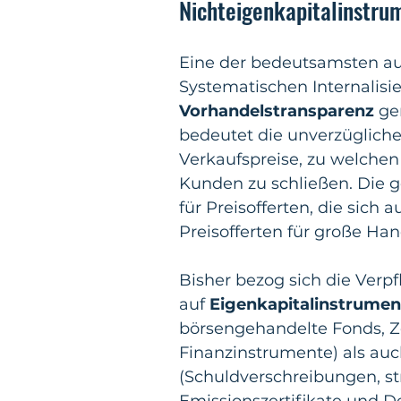
Nichteigenkapitalinstru
Eine der bedeutsamsten auf
Systematischen Internalisier
Vorhandelstransparenz
 ge
bedeutet die unverzügliche
Verkaufspreise, zu welchen d
Kunden zu schließen. Die ge
für Preisofferten, die sich
Preisofferten für große Han
Bisher bezog sich die Verp
auf 
Eigenkapitalinstrumen
börsengehandelte Fonds, Ze
Finanzinstrumente) als auc
(Schuldverschreibungen, st
Emissionszertifikate und De