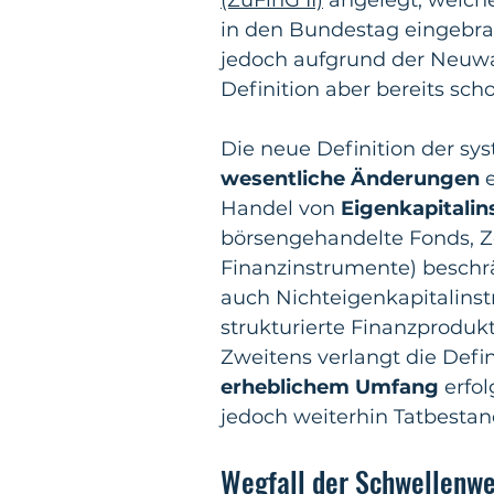
in den Bundestag eingebra
jedoch aufgrund der Neuwa
Definition aber bereits sch
Die neue Definition der sys
wesentliche Änderungen
 
Handel von 
Eigenkapitali
börsengehandelte Fonds, Ze
Finanzinstrumente) beschrä
auch Nichteigenkapitalins
strukturierte Finanzprodukt
Zweitens verlangt die Defin
erheblichem Umfang 
erfol
jedoch weiterhin Tatbesta
Wegfall der Schwellenwe