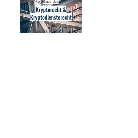
Expertise
Kryptorecht &
Kryptodiensterecht