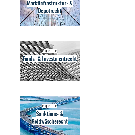
Marktinfrastruktur- &
Depotrecht
Expertise
Fonds- & Investmentrecht
Expertise
Sanktions- &
Geldwäscherecht