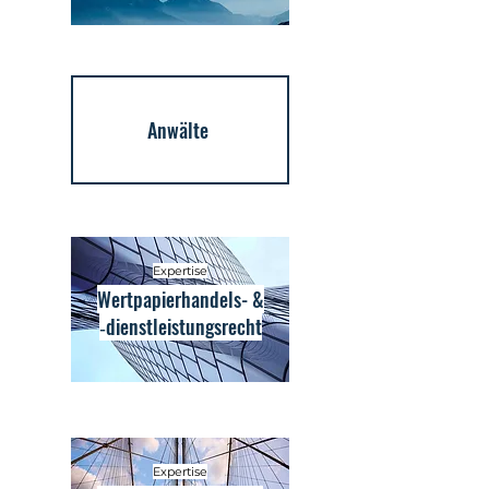
Anwälte
Expertise
Wertpapierhandels- &
‑dienstleistungsrecht
Expertise