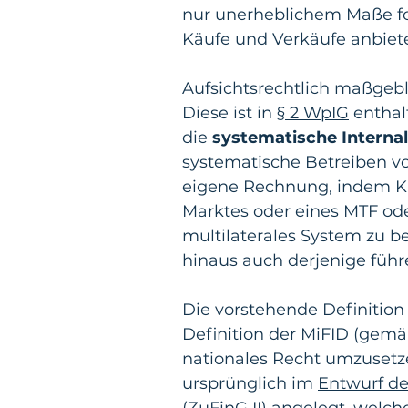
nur unerheblichem Maße fort
Käufe und Verkäufe anbiet
Aufsichtsrechtlich maßgebli
Diese ist in 
§ 2 WpIG
 entha
die 
systematische Internal
systematische Betreiben vo
eigene Rechnung, indem Ku
Marktes oder eines MTF od
multilaterales System zu be
hinaus auch derjenige führen
Die vorstehende Definition
Definition der MiFID (gemä
nationales Recht umzusetzen
ursprünglich im 
Entwurf de
(ZuFinG II)
 angelegt, welch