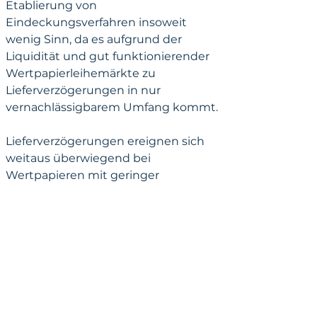
Etablierung von 
Eindeckungsverfahren insoweit 
wenig Sinn, da es aufgrund der 
Liquidität und gut funktionierender 
Wertpapierleihemärkte zu 
Lieferverzögerungen in nur 
vernachlässigbarem Umfang kommt.
Lieferverzögerungen ereignen sich 
weitaus überwiegend bei 
Wertpapieren mit geringer 
Liquidität. Würde man hier 
obligatorische 
Eindeckungsverfahren einführen, 
könnten Wertpapiere häufig nur mit 
erheblichen Preisaufschlägen im 
Buy-in erworben werden. Betroffen 
wären hiervon wiederum in großem 
Umfang liquiditätsbereitstellende 