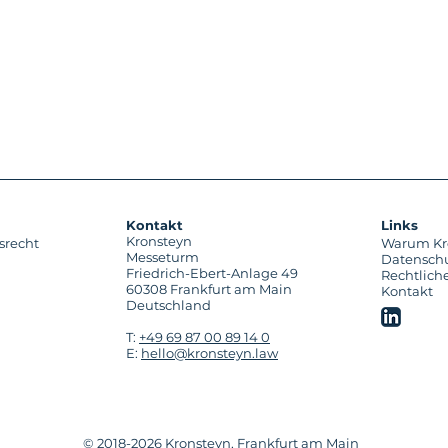
Kontakt
Links
Kronsteyn
srecht
Warum Kr
Messeturm
Datensch
Friedrich-Ebert-Anlage 49
Rechtlich
60308 Frankfurt am Main
Kontakt
Deutschland
T:
+49 69 87 00 89 14 0
E:
hello@kronsteyn.law
© 2018-2026 Kronsteyn, Frankfurt am Main