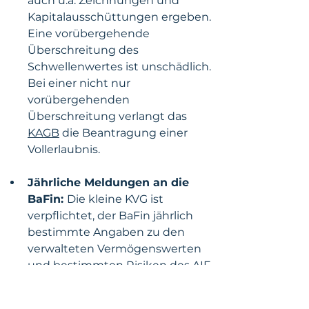
auch u.a. Zeichnungen und 
Kapitalausschüttungen ergeben. 
Eine vorübergehende 
Überschreitung des 
Schwellenwertes ist unschädlich. 
Bei einer nicht nur 
vorübergehenden 
Überschreitung verlangt das 
KAGB
 die Beantragung einer 
Vollerlaubnis.
Jährliche Meldungen an die 
BaFin: 
Die kleine KVG ist 
verpflichtet, der BaFin jährlich 
bestimmte Angaben zu den 
verwalteten Vermögenswerten 
und bestimmten Risiken des AIF 
zu melden. Die Meldungen sind 
im XHTML-Format zu erstellen 