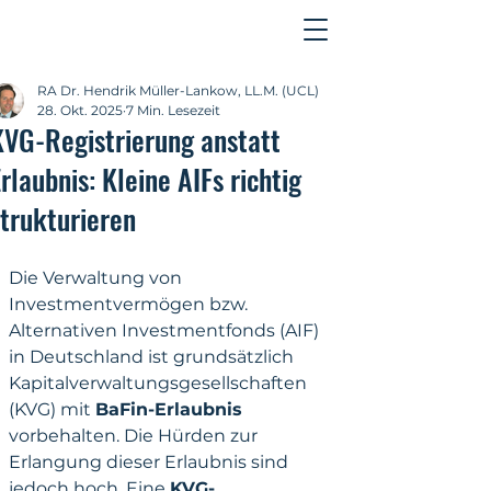
Kontakt
RA Dr. Hendrik Müller-Lankow, LL.M. (UCL)
28. Okt. 2025
7 Min. Lesezeit
KVG-Registrierung anstatt
rlaubnis: Kleine AIFs richtig
strukturieren
Die Verwaltung von 
Investmentvermögen bzw. 
Alternativen Investmentfonds (AIF) 
in Deutschland ist grundsätzlich 
Kapitalverwaltungsgesellschaften 
(KVG) mit 
BaFin-Erlaubnis
vorbehalten. Die Hürden zur 
Erlangung dieser Erlaubnis sind 
jedoch hoch. Eine 
KVG-