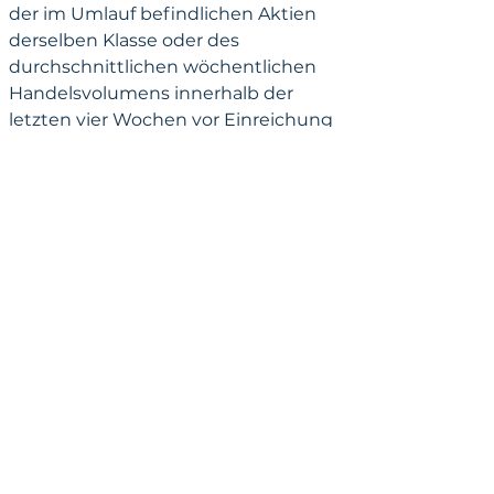
der im Umlauf befindlichen Aktien 
derselben Klasse oder des 
durchschnittlichen wöchentlichen 
Handelsvolumens innerhalb der 
letzten vier Wochen vor Einreichung 
der Verkaufsmitteilung an die SEC.
Im Falle von Anleihen gilt als Limit 
grundsätzlich der höhere Betrag von 
entweder des Wertes von 1 % der im 
Umlauf befindlichen Aktien oder 10 
% des Emissionsvolumens der 
Anleihe. Weitere Beschränkungen 
und Einzelheiten sind zu beachten. 
Weitere Vorgaben sind zu beachten.
Veräußerung über einen 