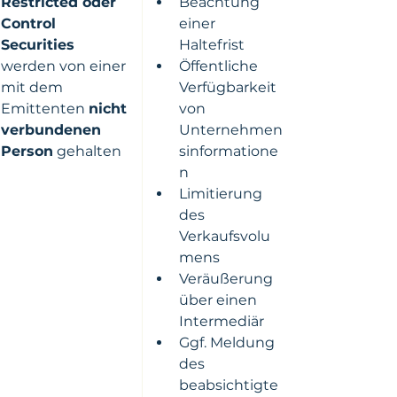
Restricted oder 
​​Beachtung 
Control 
einer 
Securities
Haltefrist
werden von einer 
Öffentliche 
mit dem 
Verfügbarkeit 
Emittenten 
nicht 
von 
verbundenen 
Unternehmen
Person
 gehalten
sinformatione
n
Limitierung 
des 
Verkaufsvolu
mens
Veräußerung 
über einen 
Intermediär
Ggf. Meldung 
des 
beabsichtigte