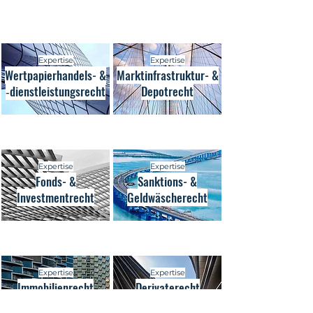
Expertise
Expertise
Wertpapierhandels- &
Marktinfrastruktur- &
‑dienstleistungsrecht
Depotrecht
Expertise
Expertise
Fonds- &
Sanktions- &
Investmentrecht
Geldwäscherecht
Expertise
Expertise
Immobilienrecht
Derivaterecht