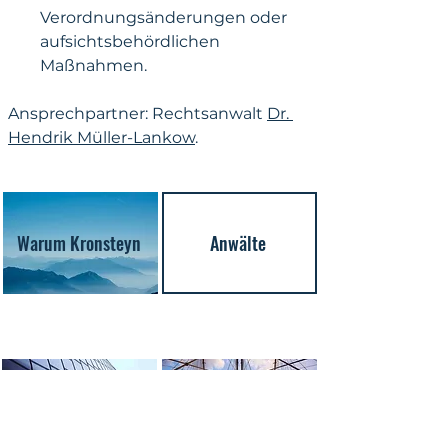
Verordnungsänderungen oder 
aufsichtsbehördlichen 
Maßnahmen.
Ansprechpartner: Rechtsanwalt 
Dr. 
Hendrik Müller-Lankow
.
Warum Kronsteyn
Anwälte
Expertise
Expertise
Wertpapierhandels- &
Marktinfrastruktur- &
‑dienstleistungsrecht
Depotrecht