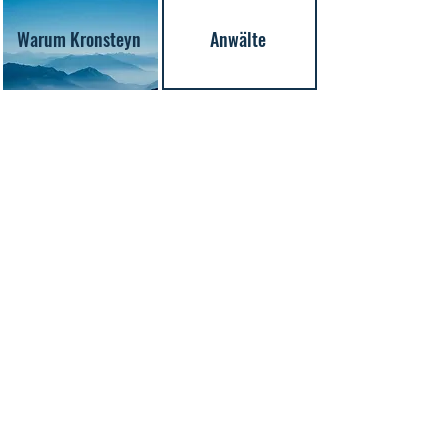
Warum Kronsteyn
Anwälte
Expertise
Expertise
Wertpapierhandels- &
Marktinfrastruktur- &
‑dienstleistungsrecht
Depotrecht
Expertise
Expertise
Fonds- &
Sanktions- &
Investmentrecht
Geldwäscherecht