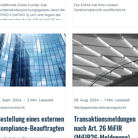
eutschland
reditfonds (Debt Funds): Das
Die ESMA hat ihren ersten
ondsrisikobegrenzungsgesetz setzt die
Sanktionsbericht veröffentlicht.
IFMD II (AIFMD 2) um und regelt die
reditvergabe durch AIF im KAGB neu.
2. Sept. 2024
2 Min. Lesezeit
29. Aug. 2024
1 Min. Lesezeit
nvestmentrecht
Wertpapierdienstleistungsrecht
estellung eines externen
Transaktionsmeldungen
ompliance-Beauftragten
nach Art. 26 MiFIR
(MiFIR26-Meldungen)