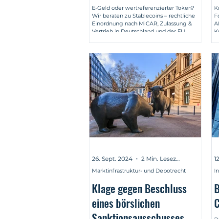
D
E-Geld oder wertreferenzierter Token?
K
Wir beraten zu Stablecoins – rechtliche
F
Einordnung nach MiCAR, Zulassung &
A
Vertrieb in Deutschland und der EU.
K
26. Sept. 2024
2 Min. Lesezeit
1
Marktinfrastruktur- und Depotrecht
I
Klage gegen Beschluss
B
eines börslichen
C
Sanktionsausschusses