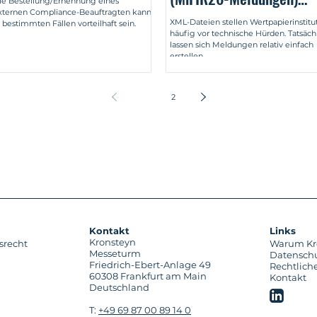
ie Bestellung/Ernennung eines
xternen Compliance-Beauftragten kann
einfach und kostengünst
XML-Dateien stellen Wertpapierinstitu
n bestimmten Fällen vorteilhaft sein.
häufig vor technische Hürden. Tatsäch
selbst erstellen
lassen sich Meldungen relativ einfach
erstellen.
1
2
Kontakt
Links
Kronsteyn
srecht
Warum Kr
Messeturm
Datensch
Friedrich-Ebert-Anlage 49
Rechtlich
60308 Frankfurt am Main
Kontakt
Deutschland
T:
+49 69 87 00 89 14 0