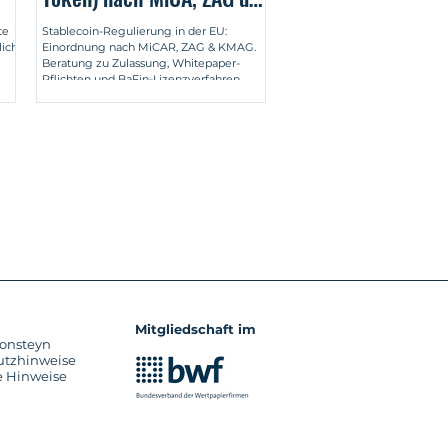
ig
KMAG
te
Stablecoin-Regulierung in der EU:
lich
Einordnung nach MiCAR, ZAG & KMAG.
Beratung zu Zulassung, Whitepaper-
Pflichten und BaFin-Lizenzverfahren.
Mitgliedschaft im
onsteyn
utzhinweise
e Hinweise