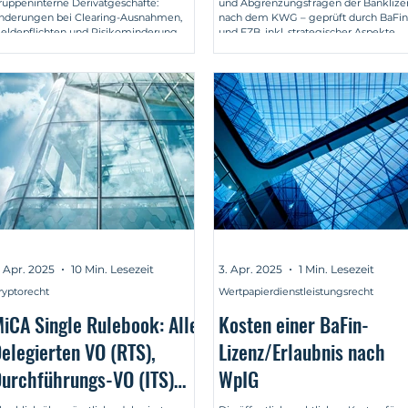
ruppeninterne Derivatgeschäfte:
und Abgrenzungsfragen der Banklize
nderungen bei Clearing-Ausnahmen,
nach dem KWG – geprüft durch BaFin
eldepflichten und Risikominderung.
und EZB, inkl. strategischer Aspekte.
berblick und rechtliche Bewertung.
. Apr. 2025
10 Min. Lesezeit
3. Apr. 2025
1 Min. Lesezeit
ryptorecht
Wertpapierdienstleistungsrecht
iCA Single Rulebook: Alle
Kosten einer BaFin-
elegierten VO (RTS),
Lizenz/Erlaubnis nach
urchführungs-VO (ITS)
WpIG
nd Leitlinien (GL) im