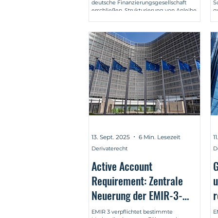
deutsche Finanzierungsgesellschaft
S
erschließen. Strukturierung von Anleihe,
g
Prospekt, Verrechnungssteuer und EU-
K
Notifizierung.
13. Sept. 2025
6 Min. Lesezeit
1
Derivaterecht
D
Active Account
G
Requirement: Zentrale
u
Neuerung der EMIR-3-
r
Reform
i
EMIR 3 verpflichtet bestimmte
E