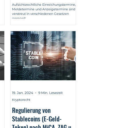
Wertpapierinstitute
Aufsichtsrechtliche Einreichungstermine,
Meldetermine und Anzeigetermine sind
verstreut in verschiedenen Gesetzen
geregelt.
19. Jan. 2024
9 Min. Lesezeit
Kryptorecht
Regulierung von
Stablecoins (E-Geld-
Token) nach MiCA, ZAG und