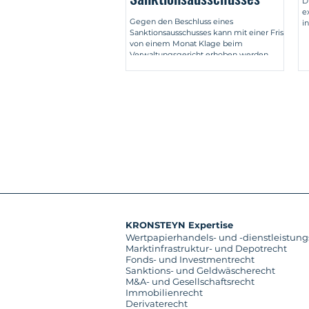
D
e
Gegen den Beschluss eines
i
Sanktionsausschusses kann mit einer Frist
von einem Monat Klage beim
Verwaltungsgericht erhoben werden.
KRONSTEYN Expertise
Wertpapierhandels- und -dienstleistung
Marktinfrastruktur- und Depotrecht
Fonds- und Investmentrecht
Sanktions- und Geldwäscherecht
M&A- und Gesellschaftsrecht
Immobilienrecht
Derivaterecht