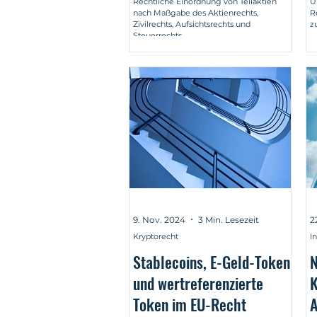
Rechtliche Einordnung von Teilaktien
Ü
nach Maßgabe des Aktienrechts,
R
Ü
Zivilrechts, Aufsichtsrechts und
z
Steuerrechts.
9. Nov. 2024
3 Min. Lesezeit
2
Kryptorecht
I
Stablecoins, E-Geld-Token
N
und wertreferenzierte
K
Token im EU-Recht
A