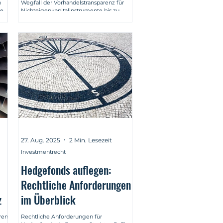
n
Wegfall der Vorhandelstransparenz für
der BaFin-Praxis
ue
Nichteigenkapitalinstrumente bis zu
Anpassungen bei der Quotierungspflicht.
r.
27. Aug. 2025
2 Min. Lesezeit
Investmentrecht
Hedgefonds auflegen:
Rechtliche Anforderungen
z
im Überblick
ren
Rechtliche Anforderungen für