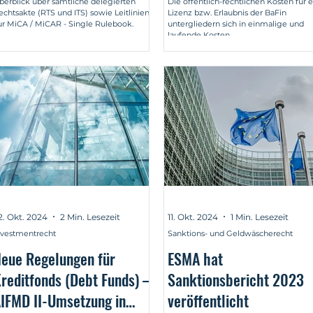
berblick über sämtliche delegierten
Die öffentlich-rechtlichen Kosten für 
echtsakte (RTS und ITS) sowie Leitlinien
Lizenz bzw. Erlaubnis der BaFin
berblick
ur MiCA / MiCAR - Single Rulebook.
untergliedern sich in einmalige und
laufende Kosten.
2. Okt. 2024
2 Min. Lesezeit
11. Okt. 2024
1 Min. Lesezeit
nvestmentrecht
Sanktions- und Geldwäscherecht
eue Regelungen für
ESMA hat
reditfonds (Debt Funds) –
Sanktionsbericht 2023
IFMD II-Umsetzung in
veröffentlicht