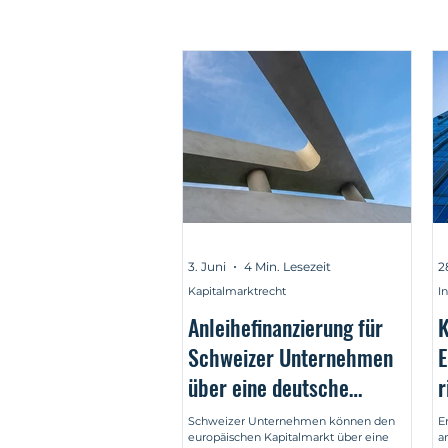
3. Juni
4 Min. Lesezeit
2
Kapitalmarktrecht
I
Anleihefinanzierung für
K
Schweizer Unternehmen
E
über eine deutsche
r
Finanzierungsgesellschaft
Schweizer Unternehmen können den
E
europäischen Kapitalmarkt über eine
a