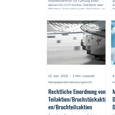
Marktteilnehmer zur Führung eines
g
aktiven EU-CCP-Kontos. Überblick über
Ä
Pflichten, Schwellenwerte, Reporting und
M
Umsetzung.
Ü
22. Apr. 2025
2 Min. Lesezeit
9
Wertpapierdienstleistungsrecht
K
Rechtliche Einordnung von
M
Teilaktien/Bruchstückakti
D
en/Bruchteilsaktien
D
u