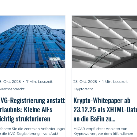
8. Okt. 2025
7 Min. Lesezeit
23. Okt. 2025
1 Min. Lesezeit
nvestmentrecht
Kryptorecht
VG-Registrierung anstatt
Krypto-Whitepaper ab
rlaubnis: Kleine AIFs
23.12.25 als XHTML-Dat
ichtig strukturieren
an die BaFin zu
übermitteln
rfahren Sie die zentralen Anforderungen
MiCAR verpflichtet Anbieter von
n die KVG-Registrierung – von AuM-
Kryptowerten, vor dem öffentlichen