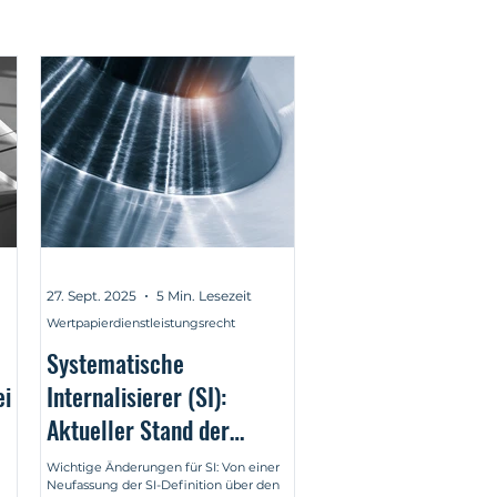
27. Sept. 2025
5 Min. Lesezeit
Wertpapierdienstleistungsrecht
Systematische
ei
Internalisierer (SI):
Aktueller Stand der
Regulierung nach dem
Wichtige Änderungen für SI: Von einer
Neufassung der SI-Definition über den
MiFID II/MiFIR-Review und