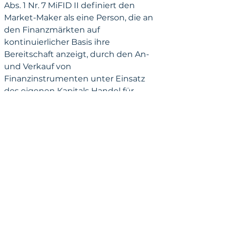
Abs. 1 Nr. 7 MiFID II definiert den 
Market-Maker als eine Person, die an 
den Finanzmärkten auf 
kontinuierlicher Basis ihre 
Bereitschaft anzeigt, durch den An- 
und Verkauf von 
Finanzinstrumenten unter Einsatz 
des eigenen Kapitals Handel für 
eigene Rechnung zu von ihr 
gestellten Kursen zu betreiben.
Demgegenüber kennzeichnet den 
sog. order- oder auftragsgetriebenen 
Handel (order-driven system) ein 
Verfahren, bei dem 
Handelsteilnehmer über ein 
Auftragsbuch (Orderbuch) die 
Möglichkeit haben, mit allen übrigen 
Handelsteilnehmern zum Zweck der 