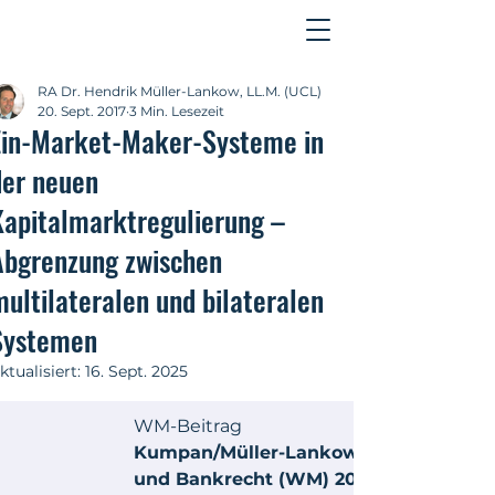
Kontakt
RA Dr. Hendrik Müller-Lankow, LL.M. (UCL)
20. Sept. 2017
3 Min. Lesezeit
Ein-Market-Maker-Systeme in
der neuen
Kapitalmarktregulierung –
Abgrenzung zwischen
multilateralen und bilateralen
Systemen
ktualisiert:
16. Sept. 2025
WM-Beitrag
Kumpan/Müller-Lankow, in: Zeitschrift 
und Bankrecht (WM) 2017, S. 