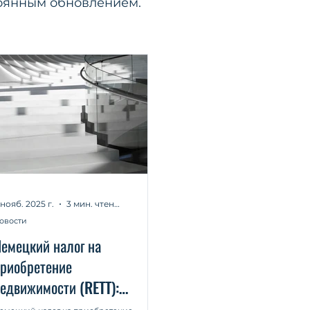
тоянным обновлением.
 нояб. 2025 г.
3 мин. чтения
овости
емецкий налог на
риобретение
едвижимости (RETT):
ктуальная судебная