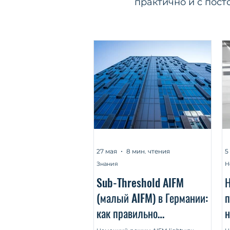
практично и с пос
27 мая
8 мин. чтения
5
Знания
Н
Sub-Threshold AIFM
Н
(малый AIFM) в Германии:
п
как правильно
н
структурировать модель
а