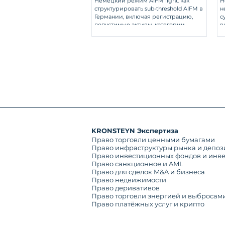
Немецкий режим AIFM light: как
Н
структурировать sub-threshold AIFM в
н
п
Германии, включая регистрацию,
с
р
допустимые активы, категории
в
инвесторов, правила маркетинга и
ф
текущие регуляторные обязанности.
н
к
KRONSTEYN Экспертиза
Право торговли ценными бумагами
Право инфраструктуры рынка и депоз
Право инвестиционных фондов и инв
Право санкционное и AML
Право для сделок M&A и бизнеса
Право недвижимости
Право деривативов
Право торговли энергией и выбросам
Право платёжных услуг и крипто