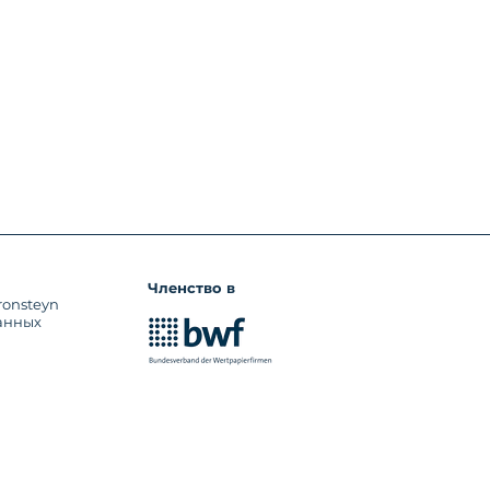
Членство в
ronsteyn
анных
я