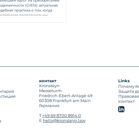
емецкий налог на приобретение
едвижимости (GrESt): актуальная
рактика для фондов и
удебная практика о том, когда
еорганизаций SPV
нутренние реорганизации
ондов/SPV остаются налогово
ейтральными при неизменности
онечной структуры собственности.
контакт
Links
Kronsteyn
Почему K
Messeturm
итария
Защита д
Friedrich-Ebert-Anlage 49
естиций
Правова
60308 Frankfurt am Main
контакт
Германия
T
+49 69 8700 8914 0
E
hello@kronsteyn.law
и