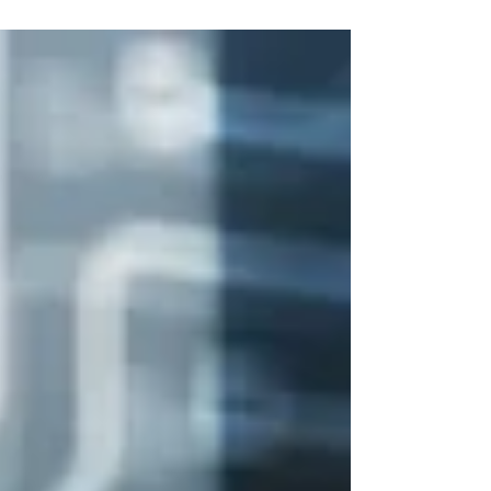
(RTS und ITS) sowie Leitlinien zur MiCA / MiCAR -
Single Rulebook.