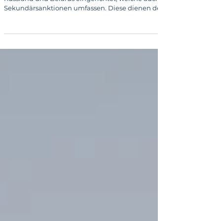
Die EU hat umfassende Sanktionsregimes gegen
Russland und Belarus eingerichtet, welche auch
Sekundärsanktionen umfassen. Diese dienen der
Durchsetzung der primären Sanktionen, indem sie
Unternehmen und Personen aus Drittstaaten
bestrafen, wenn sie sanktionierte Personen oder
Unternehmen wesentlich unterstützen oder enge
Beziehungen zu ihnen pflegen. Rechtsberatung
durch einen Rechtsanwalt.