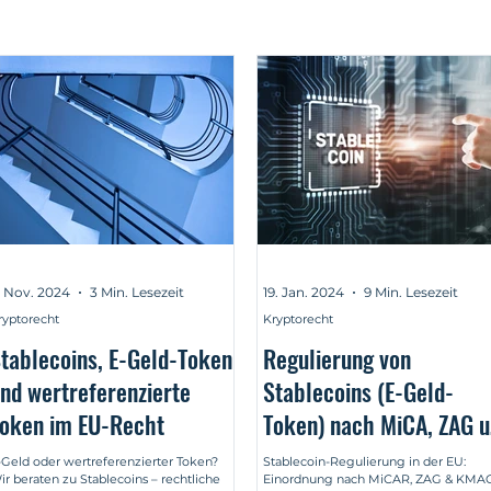
. Nov. 2024
3 Min. Lesezeit
19. Jan. 2024
9 Min. Lesezeit
ryptorecht
Kryptorecht
tablecoins, E-Geld-Token
Regulierung von
nd wertreferenzierte
Stablecoins (E-Geld-
oken im EU-Recht
Token) nach MiCA, ZAG 
KMAG
-Geld oder wertreferenzierter Token?
Stablecoin-Regulierung in der EU:
ir beraten zu Stablecoins – rechtliche
Einordnung nach MiCAR, ZAG & KMAG