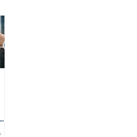
und
.