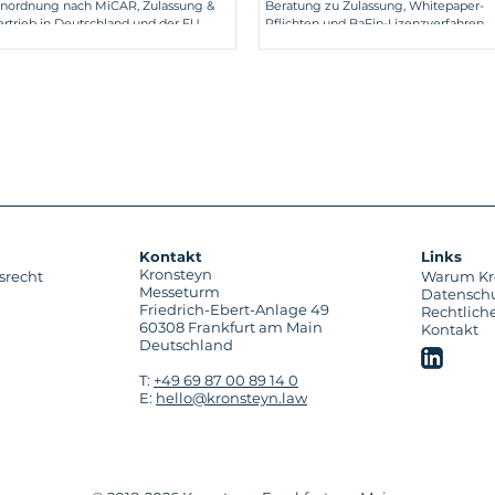
inordnung nach MiCAR, Zulassung &
Beratung zu Zulassung, Whitepaper-
ertrieb in Deutschland und der EU.
Pflichten und BaFin-Lizenzverfahren.
Kontakt
Links
Kronsteyn
srecht
Warum Kr
Messeturm
Datensch
Friedrich-Ebert-Anlage 49
Rechtlich
60308 Frankfurt am Main
Kontakt
Deutschland
T:
+49 69 87 00 89 14 0
E:
hello@kronsteyn.law