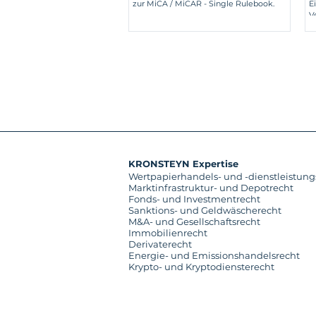
zur MiCA / MiCAR - Single Rulebook.
E
V
KRONSTEYN Expertise
Wertpapierhandels- und -dienstleistung
Marktinfrastruktur- und Depotrecht
Fonds- und Investmentrecht
Sanktions- und Geldwäscherecht
M&A- und Gesellschaftsrecht
Immobilienrecht
Derivaterecht
Energie- und Emissionshandelsrecht
Krypto- und Kryptodiensterecht