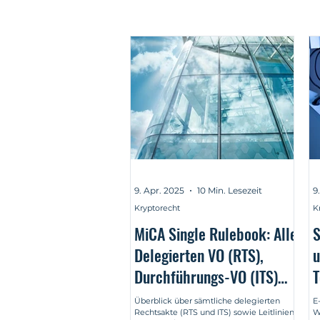
9. Apr. 2025
10 Min. Lesezeit
9
Kryptorecht
K
MiCA Single Rulebook: Alle
S
Delegierten VO (RTS),
u
Durchführungs-VO (ITS)
T
und Leitlinien (GL) im
Überblick über sämtliche delegierten
E
Rechtsakte (RTS und ITS) sowie Leitlinien
W
Überblick