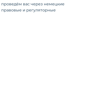
проведём вас через немецкие
правовые и регуляторные
требования, применимые к фондам
недвижимости. Свяжитесь с Геро
Коллмером, чтобы обсудить ваш
выход на немецкий рынок и
стратегию дистрибуции.
контакт
Dr. Gero Kollmer
Немецкий и европейский
адвокат, MBA, Адвокат,
специализирующийся на
банковском праве и праве
рынка капитала
+49 69 2013 5770
kollmer@kronsteyn.law