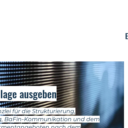
Kontakt
lage ausgeben
ei für die Strukturierung,
ng, BaFin-Kommunikation und dem
estmentangeboten nach dem