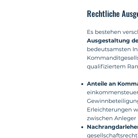
Rechtliche Ausg
Es bestehen versc
Ausgestaltung d
bedeutsamsten Ins
Kommanditgesells
qualifiziertem Ran
Anteile an Komma
einkommensteuerli
Gewinnbeteiligung
Erleichterungen w
zwischen Anleger 
Nachrangdarleh
gesellschaftsrech