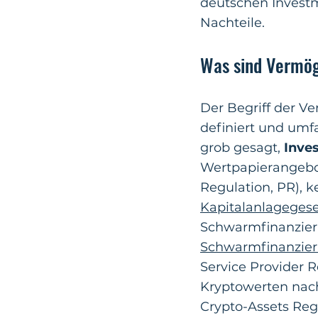
deutschen Invest
Nachteile.
Was sind Vermö
Der Begriff der V
definiert und umfa
grob gesagt,
Inve
Wertpapierangebo
Regulation, PR),
Kapitalanlageges
Schwarmfinanzier
Schwarmfinanzie
Service Provider 
Kryptowerten nac
Crypto-Assets Reg