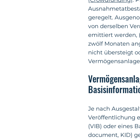
(Crowdfunding)
. 
Ausnahmetatbestä
geregelt. Ausgen
von derselben Ver
emittiert werden, 
zwölf Monaten an
nicht übersteigt od
Vermögensanlage 
Vermögensanlag
B
asisinformati
Je nach Ausgestal
Veröffentlichung 
(VIB) oder eines B
document, KID) 