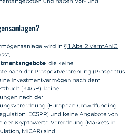
mentangeboten und haben Vor- und
gensanlagen?
ermögensanlage wird in
§ 1 Abs. 2 VermAnlG
sst,
stmentangebote
, die keine
te nach der
Prospektverordnung
(Prospectus
 keine Investmentvermögen nach dem
etzbuch
(KAGB), keine
ungen nach der
rungsverordnung
(European Crowdfunding
Regulation, ECSPR) und keine Angebote von
h der
Kryptowerte-Verordnung
(Markets in
ulation, MiCAR) sind.