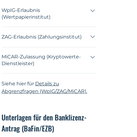
WpIG-Erlaubnis
(Wertpapierinstitut)
Wenn ausschließlich
ZAG-Erlaubnis (Zahlungsinstitut)
Wertpapierdienstleistungen (z. B.
Finanzkommissionsgeschäft) erbracht
Für Zahlungs- oder E-Geld-Institute ist
werden, genügt eine WpIG-Lizenz.
MiCAR-Zulassung (Kryptowerte-
das ZAG maßgeblich. Wer nur
Eine Banklizenz ist dann nicht
Dienstleister)
Zahlungsdienste erbringt, benötigt
erforderlich.
keine Banklizenz nach dem KWG.
Seit Inkrafttreten der MiCAR gibt es
Siehe hier für
Details zu
ein eigenes Zulassungsregime für
Kryptowerte-Dienstleistungen. CRR-
Abgrenzfragen (WpIG/ZAG/MiCAR).
Kreditinstitute können bestimmte
Services auch per Anzeigeverfahren
erbringen.
​Unterlagen für den Banklizenz-
Antrag (BaFin/EZB)