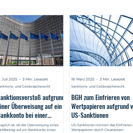
7. Juli 2025
3 Min. Lesezeit
19. März 2025
3 Min. Lesezeit
anktions- und Geldwäscherecht
Sanktions- und Geldwäscherecht
anktionsverstoß aufgrund
BGH zum Einfrieren von
iner Überweisung auf ein
Wertpapieren aufgrund 
ankkonto bei einer
US-Sanktionen
anktionierten russischen
raglich ist, ob die Überweisung eines
US-Sanktionen können das Einfrieren
eldbetrag auf ein Bankkonto eines
Wertpapieren durch Clearstream
Bank?