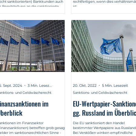
nicht sanktionierten) Bankkunden auch
rechtfertigen, wenn dies verhältnismä
ls Bereitstellung an die sanktionierte
ist.
ank gesehen werden kann. Das
ereitstellungsverbot wurde insoweit
och nicht vom EuGH und BGH
onkretisiert. Es bestehen gute
rfolgsaussichten, gegen einen
trafbefehl oder ein Strafurteil
orzugehen. Rechtsanwalt für
anktionsrecht.
5. Sept. 2024
3 Min. Lesezeit
20. Okt. 2022
5 Min. Lesezeit
anktions- und Geldwäscherecht
Sanktions- und Geldwäscherecht
inanzsanktionen im
EU-Wertpapier-Sanktion
berblick
gg. Russland im Überbli
anktionen im Finanzsektor
Die EU sanktioniert den Handel
Finanzsanktionen) betreffen grob gesagt
bestimmter Wertpapiere aus Russland
elder im sanktionsrechtlichen Sinne -
Bei Verstößen winken empfindliche