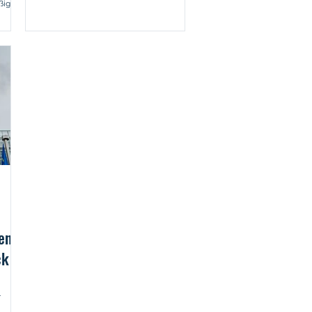
ßig
en
ck
.