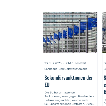
23. Juli 2025
7 Min. Lesezeit
1
Sanktions- und Geldwäscherecht
S
Sekundärsanktionen der
S
EU
e
B
Die EU hat umfassende
Sanktionsregimes gegen Russland und
s
F
Belarus eingerichtet, welche auch
G
Sekundärsanktionen umfassen. Diese