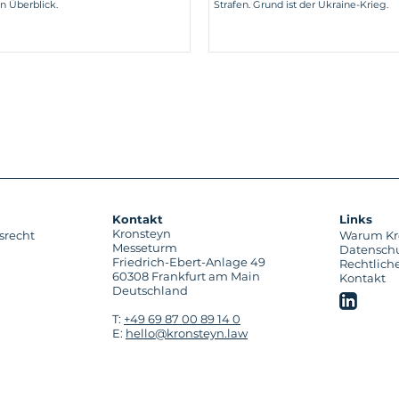
in Überblick.
Strafen. Grund ist der Ukraine-Krieg.
Kontakt
Links
Kronsteyn
srecht
Warum Kr
Messeturm
Datensch
Friedrich-Ebert-Anlage 49
Rechtlich
60308 Frankfurt am Main
Kontakt
Deutschland
T:
+49 69 87 00 89 14 0
E:
hello@kronsteyn.law