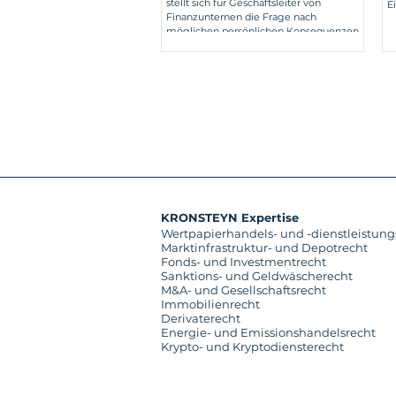
stellt sich für Geschäftsleiter von
Vorstände
E
Finanzunternen die Frage nach
möglichen persönlichen Konsequenzen.
KRONSTEYN Expertise
Wertpapierhandels- und -dienstleistung
Marktinfrastruktur- und Depotrecht
Fonds- und Investmentrecht
Sanktions- und Geldwäscherecht
M&A- und Gesellschaftsrecht
Immobilienrecht
Derivaterecht
Energie- und Emissionshandelsrecht
Krypto- und Kryptodiensterecht